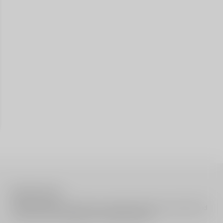
About our store
Use this text area to tell your customers about your brand and
vision. You can change it in the theme editor