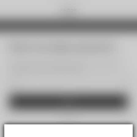
cb025
Reset my login password
We will send an email to your email. Please click the link in
the email to reset your login password.
Send
Cancel