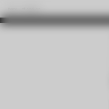
Home
All products