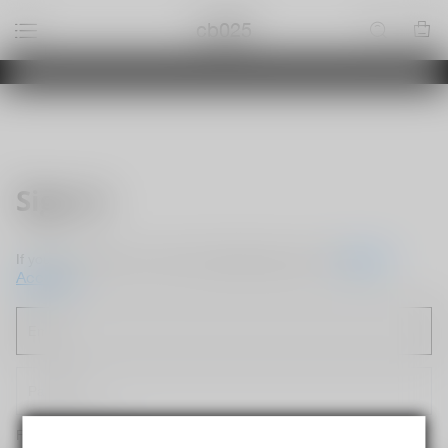
cb025
Sign in
Create
If you do not have an account, please sign up now.
Account
Forget password?